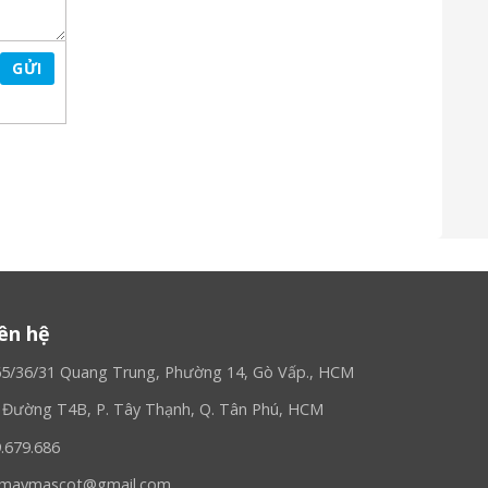
GỬI
 rẻ:
iên hệ
65/36/31 Quang Trung, Phường 14, Gò Vấp., HCM
, Đường T4B, P. Tây Thạnh, Q. Tân Phú, HCM
9.679.686
ngmaymascot@gmail.com