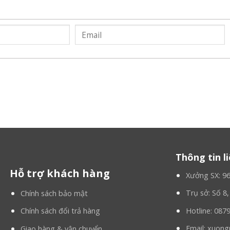
thú hở mặt hổ baby
tại xưởng may mascot giá
Thông tin l
Hỗ trợ khách hàng
Xưởng SX: 9
 gốc xuất xứ.
Trụ sở: Số 8
Chính sách bảo mật
Hotline: 087
Chính sách đổi trả hàng
Email: xuo
Giao hàng & vận chuyển