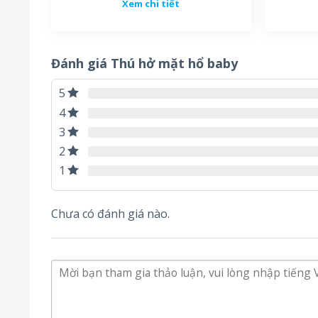
Xem chi tiết
Các mẫu mascot thú hở mặt nói chung đều có kí
mẫu mascot thú hở mặt được tạo nên với kích 
doanh nghiệp và người tiêu dùng.
Đánh giá Thú hở mặt hổ baby
5
4
3
2
1
Chưa có đánh giá nào.