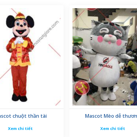
scot chuột thần tài
Mascot Mèo dễ thươ
Xem chi tiết
Xem chi tiết