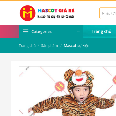
Skip
to
Tìm
kiếm:
content
Trang chủ
Categories
Trang chủ
/
Sản phẩm
/
Mascot sự kiện