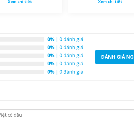
Xem chi tiết
Xem chi tiết
ch thước chung phù hợp với chiều cao của dáng người châu 
thước từ 1m60-1m80, và tùy theo yêu cầu của nhãn hàng cũ
0%
| 0 đánh giá
0%
| 0 đánh giá
0%
| 0 đánh giá
ĐÁNH GIÁ NG
0%
| 0 đánh giá
0%
| 0 đánh giá