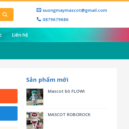
xuongmaymascot@gmail.com
0879679686
c
Liên hệ
Sản phẩm mới
Mascot bò FLOWI
MASCOT ROBOROCK