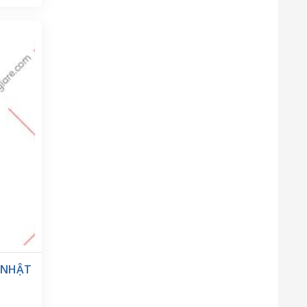
i có sự
phổ biến
ặt được
ẩu và
được đảm
 chuyên
 NHẬT