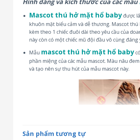
Hình dáng và kích thước của các mẫu
Mascot thú hở mặt hổ baby
được lấ
khuôn mặt biểu cảm và dễ thương. Mascot thú 
kèm theo 1 chiếc đuôi dài theo yêu cầu của d
này còn có một chiếc mũ đội đầu vô cùng đáng 
mascot thú hở mặt hổ baby
Mẫu
có
phần miệng của các mẫu mascot. Màu nâu đem l
và tạo nên sự thu hút của mẫu mascot này.
Sản phẩm tương tự