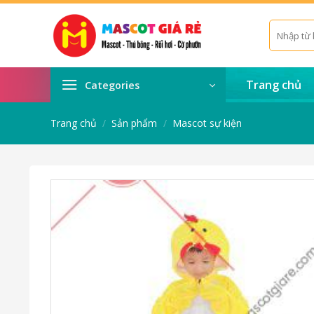
Skip
to
Tìm
kiếm:
content
Trang chủ
Categories
Trang chủ
/
Sản phẩm
/
Mascot sự kiện