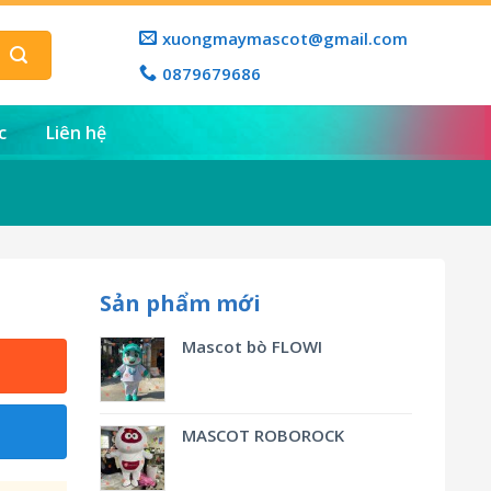
xuongmaymascot@gmail.com
0879679686
c
Liên hệ
Sản phẩm mới
Mascot bò FLOWI
MASCOT ROBOROCK