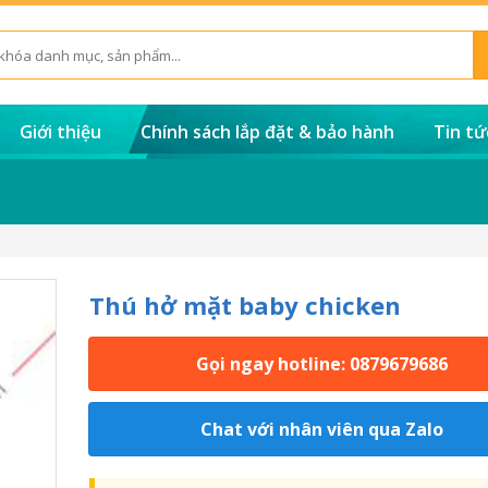
Giới thiệu
Chính sách lắp đặt & bảo hành
Tin tứ
Thú hở mặt baby chicken
Gọi ngay hotline: 0879679686
Chat với nhân viên qua Zalo