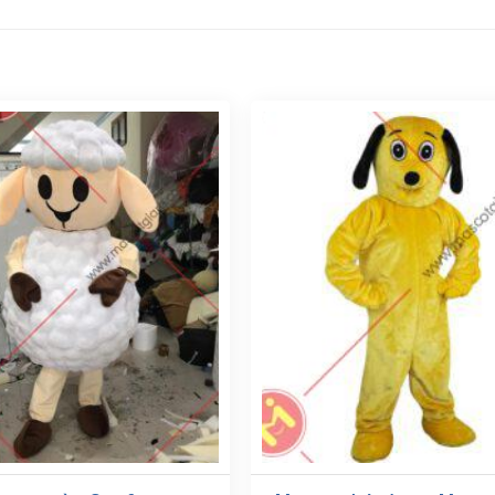
ở mặt baby chicken
: