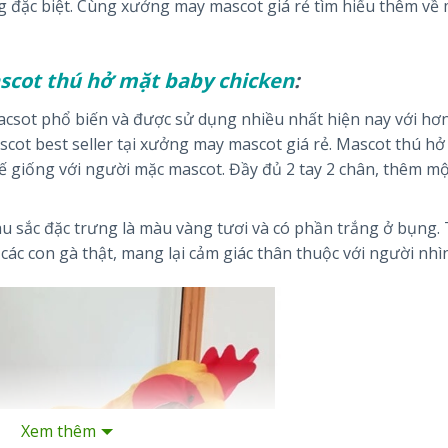
ang đặc biệt. Cùng xưởng may mascot giá rẻ tìm hiểu thêm về
scot thú hở mặt baby chicken
:
csot phổ biến và được sử dụng nhiều nhất hiện nay với hơ
cot best seller tại xưởng may mascot giá rẻ. Mascot thú hở
kế giống với người mặc mascot. Đầy đủ 2 tay 2 chân, thêm mộ
 sắc đặc trưng là màu vàng tươi và có phần trắng ở bụng.
c con gà thật, mang lại cảm giác thân thuộc với người nhìn
Xem thêm