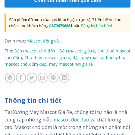
Sản phẩm đã mua của quý khách gặp trục trặc? Liên hệ hotline
chăm sóc khách hàng
0879679686
hoặc
Đăng ký bảo hành
Danh mục:
Mascot động vật
Thẻ:
Bán mascot chó đốm
,
Bán mascot giá rẻ
,
cho thuê mascot
chó đốm
,
Cho thuê mascot giá rẻ
,
đặt may mascot hơi uy tín
,
mascot chó đốm đẹp
,
may mascot hơi giá rẻ
Thông tin chi tiết
Tại Xưởng May Mascot Giá Rẻ, chúng tôi tự hào là nhà
cung cấp những mẫu
mascot độc đáo
và chất lượng
cao. Mascot chó đốm là một trong những sản phẩm nổi
bật của chúng tôi, với thiết kế ngộ nghĩnh và đáng yêu,