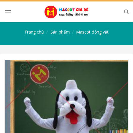
Skip
to
content
Trang chủ
/
Sản phẩm
/
Mascot động vật