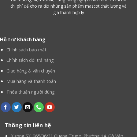
chi phí để cho ra đời những sản phẩm mascot chất lượng và
giá thành hợp lý
Hỗ trợ khách hàng
Chính sách bảo mật
Chính sách đổi trả hàng
Giao hàng & vận chuyển
Màu Sắc và Chất Liệu:
Mua hàng và thanh toán
Mascot chó đốm
chủ yếu được làm từ chất
Thỏa thuận người dùng
liệu vải lông nhân tạo cao cấp, mềm mịn và thoáng
khí, tạo cảm giác thoải mái cho người mặc. Lớp mút
và xốp bên trong được chọn lọc kỹ càng để giữ dáng
và tạo độ bền cho sản phẩm. Chúng tôi sử dụng các
Thông tin liên hệ
loại vải không gây dị ứng, an toàn cho người sử
dụng, đặc biệt là khi tiếp xúc với trẻ em.
Xưởng SX: 965/36/31 Quang Trung, Phường 14, Gò Vấp.,