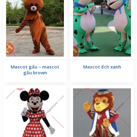
Thân Hình và Tứ Chi:
mascot chó đốm
Thân hình của
được thiết kế
cân đối, tròn trịa và mũm mĩm, tạo cảm giác mềm mại
và dễ chịu khi nhìn vào. Đôi tay và chân ngắn ngủn
nhưng mạnh mẽ, giúp người mặc có thể di chuyển dễ
dàng. Bàn chân to, được thiết kế chi tiết với các đốm
đen đặc trưng, giúp tăng thêm sự ngộ nghĩnh và thu
Mascot gấu – mascot
Mascot ếch xanh
hút.
gấu brown
Chi Tiết Trang Trí:
Mascot chó đốm
được trang trí bằng các đốm
đen nổi bật trên nền trắng, tạo sự tương phản hấp
dẫn và thu hút. Chúng tôi cũng thêm vào các chi tiết
như chiếc vòng cổ với chuông nhỏ, hoặc các phụ kiện
khác để làm tăng thêm sự đáng yêu và đặc biệt của
mascot. Bộ lông của chó đốm thường có màu trắng