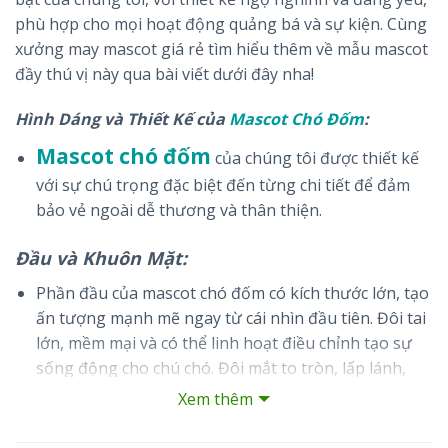
phù hợp cho mọi hoạt động quảng bá và sự kiện. Cùng
xưởng may mascot giá rẻ tìm hiểu thêm về mẫu mascot
đầy thú vị này qua bài viết dưới đây nha!
Hình Dáng và Thiết Kế của
Mascot Chó Đốm
:
Mascot chó đốm
của chúng tôi được thiết kế
với sự chú trọng đặc biệt đến từng chi tiết để đảm
bảo vẻ ngoài dễ thương và thân thiện.
Đầu và Khuôn Mặt:
Phần đầu của mascot chó đốm có kích thước lớn, tạo
ấn tượng mạnh mẽ ngay từ cái nhìn đầu tiên. Đôi tai
lớn, mềm mại và có thể linh hoạt điều chỉnh tạo sự
sống động cho chú chó. Đôi mắt to tròn, lấp lánh,
mang đến vẻ ngây thơ và gần gũi. Chiếc mũi đen
Xem thêm
bóng và nụ cười tươi tắn giúp mascot thêm phần
sinh động và thân thiện với mọi người.