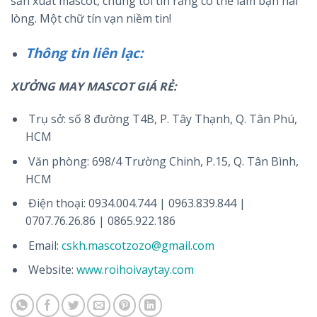
sản xuất mascot, chúng tôi tin rằng có thể làm bạn hài
lòng. Một chữ tín vạn niềm tin!
Thông tin liên lạc:
XƯỞNG MAY MASCOT GIÁ RẺ:
Trụ sở: số 8 đường T4B, P. Tây Thạnh, Q. Tân Phú,
HCM
Văn phòng: 698/4 Trường Chinh, P.15, Q. Tân Bình,
HCM
Điện thoại: 0934.004.744 | 0963.839.844 |
0707.76.26.86 | 0865.922.186
Email:
cskh.mascotzozo@gmail.com
Website:
www.roihoivaytay.com