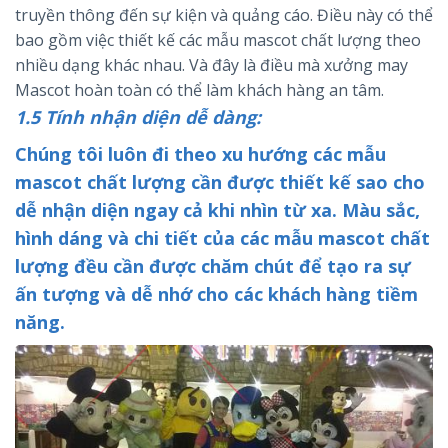
truyền thông đến sự kiện và quảng cáo. Điều này có thể
bao gồm việc thiết kế các mẫu mascot chất lượng theo
nhiều dạng khác nhau. Và đây là điều mà xưởng may
Mascot hoàn toàn có thể làm khách hàng an tâm.
1.5 Tính nhận diện dễ dàng:
Chúng tôi luôn đi theo xu hướng các mẫu
mascot chất lượng cần được thiết kế sao cho
dễ nhận diện ngay cả khi nhìn từ xa. Màu sắc,
hình dáng và chi tiết của các mẫu mascot chất
lượng đều cần được chăm chút để tạo ra sự
ấn tượng và dễ nhớ cho các khách hàng tiềm
năng.