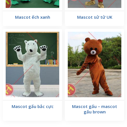
cánh cụt:
Mascot ếch xanh
Mascot sử tử UK
Mascot chim cánh cụt
tại xưởng may mascot Gía Rẻ
được thiết kế với sự chú trọng đến từng chi tiết nhỏ, từ
đôi mắt tròn xoe đầy tò mò cho đến bộ lông mượt mà,
tất cả đều được tái hiện một cách sống động nhất.
Không chỉ là một món đồ chơi, đây là biểu tượng của sự
vui vẻ và lạc quan, một món quà hoàn hảo cho mọi lứa
tuổi và mọi dịp. Với chiều cao từ 2m và màu sắc trắng
xám đen làm chủ đạo, chắc hẳn đây sẽ là tâm điểm của
mọi bữa tiệc sự kiện.
2 Chất Lượng và Sự Thoải Mái
Được làm từ những chất liệu cao cấp, mềm mại và thân
Mascot gấu bắc cực
Mascot gấu – mascot
thiện với làn da,
mascot chim cánh cụt
của chúng tôi
gấu brown
đảm bảo sự thoải mái tối đa khi sử dụng. Dù là để
trưng bày hay để ôm trong những đêm lạnh, chất