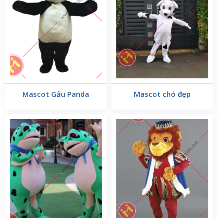
Mascot Gấu Panda
Mascot chó đẹp
mascot chim cánh
Thông tin về các mẫu
cụt
:
mascot chim
1 Hình dáng và thiết của của mẫu