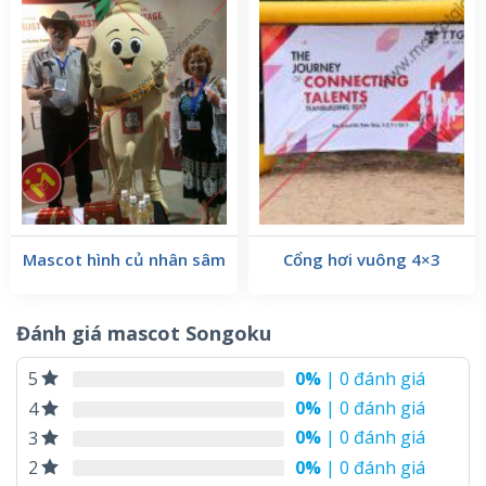
Đầu tiên và là yếu tố quan trọng nhất, doanh nghiệp
cần đánh giá cách Mascot được thiết kế. Mascot cần
phải có hình dạng, màu sắc và chi tiết rõ ràng, phản
ánh đầy đủ tính cách và thông điệp mà bạn muốn
truyền đạt. Và xưởng may Mascot tự hào với hơn 10
năm kinh nghiệm làm nghề cùng đội ngũ nhân viên
chuyên nghiệp. Các mẫu mascot nói chung và mascot
Songoku nói riêng luôn được hoàn thiện và chỉnh chu
nhất.
Mascot hình củ nhân sâm
Cổng hơi vuông 4×3
Đánh giá mascot Songoku
0%
| 0 đánh giá
5
0%
| 0 đánh giá
4
0%
| 0 đánh giá
3
0%
| 0 đánh giá
2