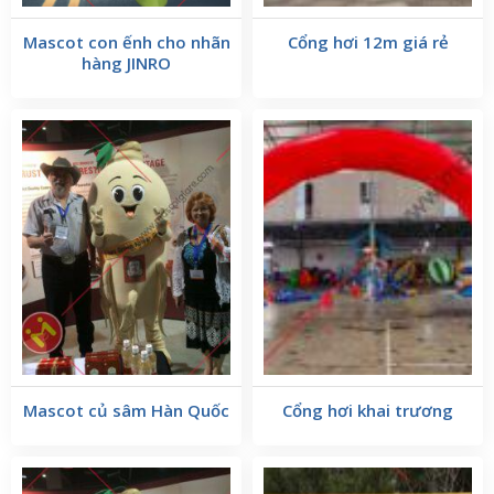
Mascot con ếnh cho nhãn
Cổng hơi 12m giá rẻ
hàng JINRO
Các cách đánh giá chất lượng của mẫu mascot
Songoku tại xưởng may Mascot:
Để đánh giá chất lượng của một Mascot, xưởng may
Mascot có thể gợi ý cho bạn có thể xem xét các yếu tố
sau:
Mascot củ sâm Hàn Quốc
Cổng hơi khai trương
1.1 Các thiết kế của mascot: