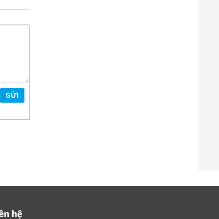
GỬI
iên hệ