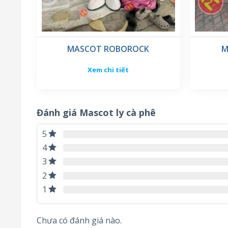
MASCOT ROBOROCK
M
Xem chi tiết
Đánh giá Mascot ly cà phê
5
Mascot hình ly cà phê được sử dụng
4
3
Mascot hình ly cà phê cũng có thể xuất hiện trong
2
sự kiện liên quan đến coffee shop, cà phê hộp, ha
1
nghiệp đồ uống.
Chưa có đánh giá nào.