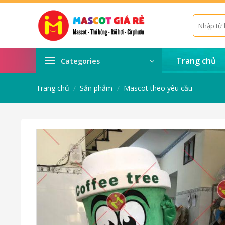
Skip
to
Tìm
kiếm:
content
Trang chủ
Categories
Trang chủ
/
Sản phẩm
/
Mascot theo yêu cầu