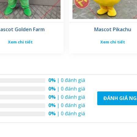
ascot Golden Farm
Mascot Pikachu
Xem chi tiết
Xem chi tiết
0%
| 0 đánh giá
 phổ biến ở đâu?
0%
| 0 đánh giá
0%
| 0 đánh giá
ĐÁNH GIÁ NG
 các sự kiện quảng cáo, triển lãm cà phê, hội chợ thực phẩm 
0%
| 0 đánh giá
y thậm chí các sự kiện giới thiệu sản phẩm mới trong ngành
0%
| 0 đánh giá