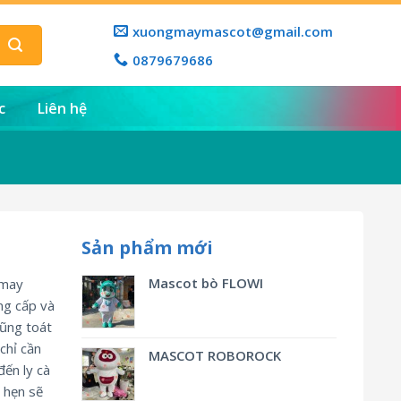
xuongmaymascot@gmail.com
0879679686
c
Liên hệ
Sản phẩm mới
Mascot bò FLOWI
 may
ng cấp và
cũng toát
chỉ cần
MASCOT ROBOROCK
đến ly cà
 hẹn sẽ