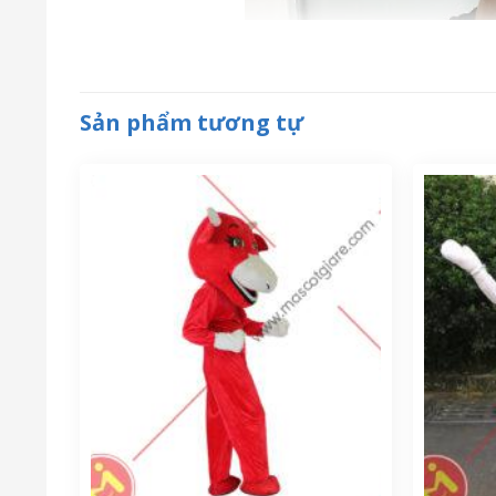
Sản phẩm tương tự
Vì sao nên sử dụng mẫu mascot ly c