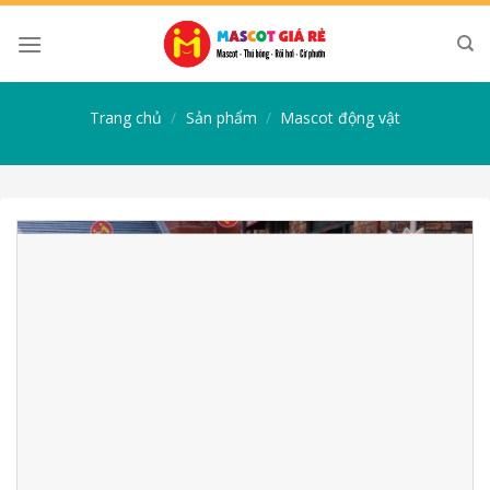
Skip
to
content
Trang chủ
/
Sản phẩm
/
Mascot động vật