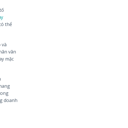
tố
ay
có thể
 và
hân vân
may mặc
n
 mang
rong
ng doanh