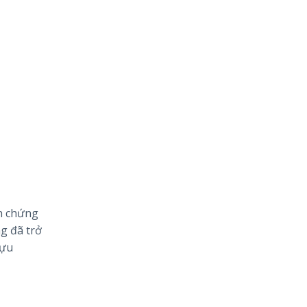
nh chứng
g đã trở
tựu