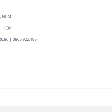
ú, HCM
h, HCM
26.86 | 0865.922.186
.