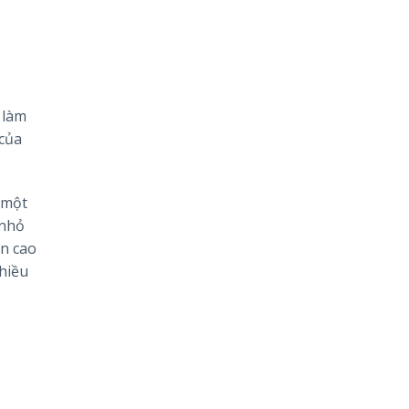
 làm
 của
 một
 nhỏ
ẩn cao
hiều