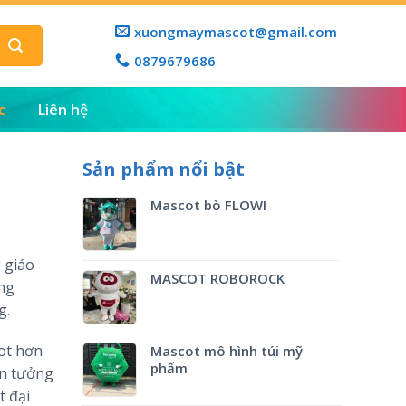
xuongmaymascot@gmail.com
0879679686
c
Liên hệ
Sản phẩm nổi bật
Mascot bò FLOWI
 giáo
MASCOT ROBOROCK
ong
g.
ot hơn
Mascot mô hình túi mỹ
phẩm
in tưởng
t đại