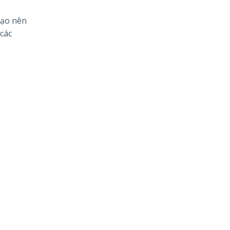
tạo nên
các