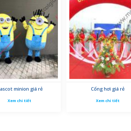
của nhà cung cấp cổng hơi. Một
cổng hơi hội chợ
chất lượng c
hỗ trợ kỹ thuật chuyên nghiệp để giúp bạn giải quyết mọi vấ
ascot minion giá rẻ
Cổng hơi giá rẻ
Xem chi tiết
Xem chi tiết