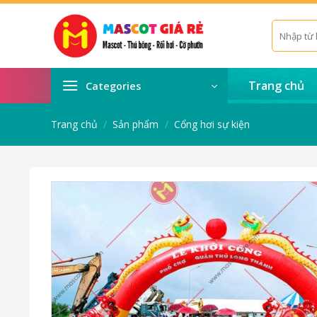
Skip
to
Tìm
kiếm:
content
Trang chủ
Categories
Trang chủ
/
Sản phẩm
/
Cổng hơi sự kiện