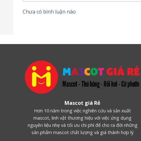
Trụ sở: số 8 đường T4B, P. Tây Thạnh, Q. Tân
Chưa có bình luận nào
Văn phòng: 698/4 Trường Chinh, P.15, Q. Tân 
Điện thoại: 0934.004.744 | 0963.839.844 | 0707.
cskh.mascotzozo@gmail.co
Email:
www.roihoivaytay.com
Website:
Mascot giá Rẻ
Hơn 10 năm trong việc nghiên cứu và sản xuất
mascot, linh vật thương hiệu với việc ứng dụng
nguyên liệu nhẹ và tối ưu chi phí để cho ra đời những
sản phẩm mascot chất lượng và giá thành hợp lý