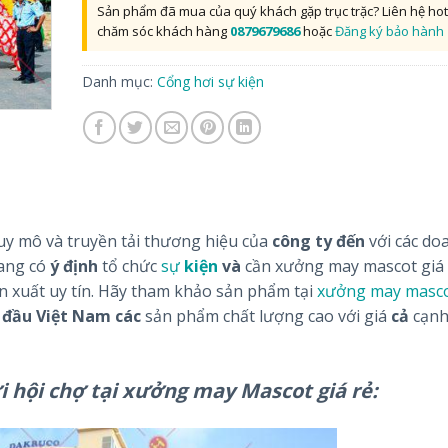
Sản phẩm đã mua của quý khách gặp trục trặc? Liên hệ hot
chăm sóc khách hàng
0879679686
hoặc
Đăng ký bảo hành
Danh mục:
Cổng hơi sự kiện
uy mô và truyền tải thương hiệu của
công
ty
đến
với các do
đang có
ý
định
tổ chức
sự
kiện
và
cần xưởng may mascot giá 
n xuất uy tín. Hãy tham khảo sản phẩm tại
xưởng may masco
đầu
Việt
Nam
các
sản phẩm chất lượng cao với giá
cả
cạnh
i hội chợ tại xưởng may Mascot giá rẻ: