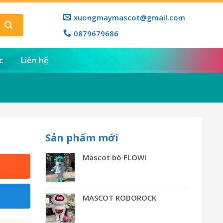
xuongmaymascot@gmail.com
0879679686
c
Liên hệ
Sản phẩm mới
Mascot bò FLOWI
MASCOT ROBOROCK