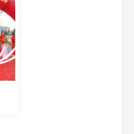
ao sẽ đi
n đề