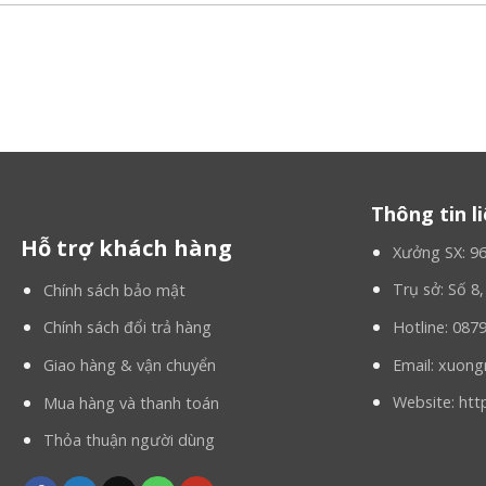
 Phú, HCM
Bình, HCM
76.26.86 | 0865.922.186
m
Thông tin l
Hỗ trợ khách hàng
Xưởng SX: 9
Trụ sở: Số 8
Chính sách bảo mật
Hotline: 087
Chính sách đổi trả hàng
Email: xuo
Giao hàng & vận chuyển
Website: htt
Mua hàng và thanh toán
Thỏa thuận người dùng