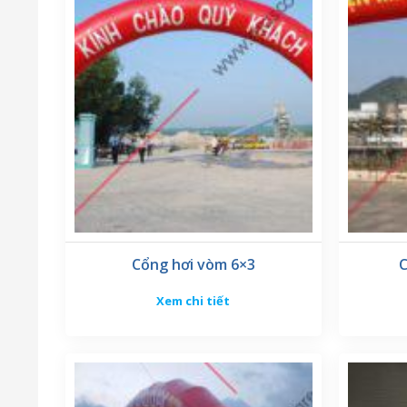
Đánh giá hiệu suất và tốc độ của
cổng hơi hội chợ
hiệu suất ổn định và tốc độ nhanh chóng, giúp tiết
Độ chính xác và đồng nhất:
Kiểm tra độ chính xác và đồng nhất của cổng hơi.
đồng nhất, giúp bạn đưa ra quyết định dựa trên dữ 
Độ an toàn và bảo mật:
Đảm bảo rằng
cổng hơi hội chợ
đáp ứng các tiêu c
sự kiện của doanh nghiệp là rất quan trọng, vì v
Cổng hơi vòm 6×3
C
Khả năng tích hợp:
Xem chi tiết
Đánh giá khả năng tích hợp của
cổng hơi hội chợ
v
dàng tích hợp với các hệ thống CRM, hệ thống than
Hỗ trợ và dịch vụ khách hàng: