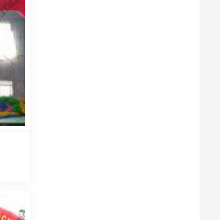
g cấp
 xác và
hơi và
o nên dễ
ệc.