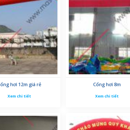
tại xưởng may mascot giá rẻ đều đạt chất lượng cao sẽ cun
 kiệm thời gian và tăng hiệu quả trong công việc.
Cổng hơi hội chợ
chất lượng cao sẽ cung cấp thông tin chính
liệu tin cậy.
huẩn an toàn và chất lượng. Việc bảo vệ các sản phẩm cổng 
ậy hãy chọn cổng hơi có các biện pháp bảo mật mạnh mẽ.
ổng hơi 12m giá rẻ
Cổng hơi 8m
Xem chi tiết
Xem chi tiết
ới các hệ thống khác trong công ty. Cổng hơi chất lượng ca
h toán và các ứng dụng khác để tối ưu hóa quy trình làm vi