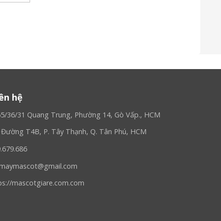
iên hệ
65/36/31 Quang Trung, Phường 14, Gò Vấp., HCM
, Đường T4B, P. Tây Thạnh, Q. Tân Phú, HCM
9.679.686
ngmaymascot@gmail.com
ps://mascotgiare.com.com