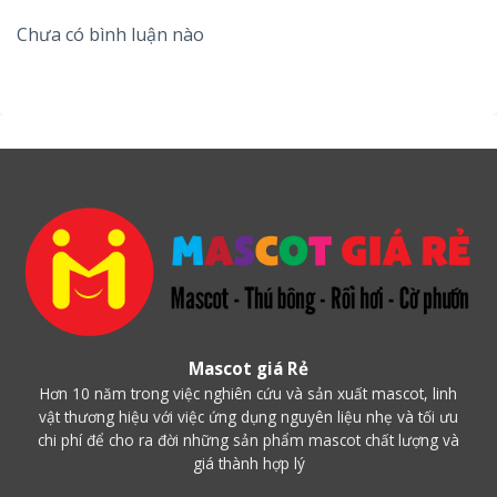
Chưa có bình luận nào
Lời kết:
Là một doanh nghiệp trong bất kì ngành nghề nào.
Mascot giá Rẻ
Việc chạy quảng cáo và thu hút khách hàng vẫn là yếu
Hơn 10 năm trong việc nghiên cứu và sản xuất mascot, linh
vật thương hiệu với việc ứng dụng nguyên liệu nhẹ và tối ưu
tố quan trọng hơn cả. Còn gì tuyệt hơn, khi đã có
chi phí để cho ra đời những sản phẩm mascot chất lượng và
Mascot Gía Rẻ cung cấp những gì bạn cần. Là nơi được
giá thành hợp lý
các doanh nghiệp lớn tin tưởng và ủng hộ. Còn gì tuyệt