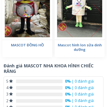
MASCOT ĐỒNG HỒ
Mascot hình lon sữa dinh
dưỡng
Đánh giá MASCOT NHA KHOA HÌNH CHIẾC
RĂNG
– Các biểu cảm trên khuông mặt của
mẫu mascot nha
0%
| 0 đánh giá
5
khoa
đều được thiết kế dựa trên yêu cầu của doanh
0%
| 0 đánh giá
4
nghiệp, đảm bảo được độ phù hợp và biểu tượng cho
0%
| 0 đánh giá
3
doanh nghiệp. Mang lại những thông điệp tích cực đến
0%
| 0 đánh giá
2
khách hàng và mọi người xung quanh.