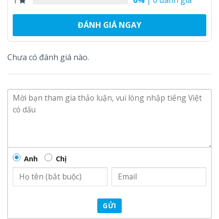
0%
| 0 đánh giá
1
–
Mascot nha khoa
có màu trắng, làm tâm điểm của mỗi
buổi sự kiện và các lễ hội, điểm tô chiếc răng màu trắng
ĐÁNH GIÁ NGAY
là đôi mắt màu đen lấp lánh hoặc kèm thêm một chút
kem đánh răng được đính lên đỉnh đầu.
Chưa có đánh giá nào.
– Được tạo nên từ các loại vải và mút bông xịn xò, các
mẫu mascot răng luôn được tối ưu hoá về cân nặng,
khiến cho người mặc
mascot nha khoa
dễ dàng di
chuyển hơn và thuận tiện trong việc giao tiếp với khách
hàng
Anh
Chị
GỬI