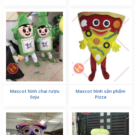
các phòng khám nha khoa, các sự kiện về răng hoặc các
buổi ra mắt dịch vụ mới của doanh nghiệp. Hoặc là các
linh vật dùng để trang trí cho phòng khám.
mascot nha khoa
Thông tin về các mẫu
:
– Các mẫu mascot nha khoa có hình dáng là một chiếc
răng trắng, biểu hiện cho một hàm răng chắc khoẻ và
khoẻ mạnh. Là điều đầu tiên mà khách hàng có thể tin
tưởng. Các mẫu mascot răng thường sẽ có đầy đủ mắt
mũi miệng và tay chân, dễ dàng tròn việc tương tác với
khách hàng.
Mascot hình chai rượu
Mascot hình sản phẩm
Soju
Pizza