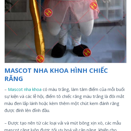
MASCOT NHA KHOA HÌNH CHIẾC
RĂNG
–
Mascot nha khoa
có màu trắng, làm tâm điểm của mỗi buổi
sự kiện và các lễ hội, điểm tô chiếc răng màu trắng là đôi mắt
màu đen lấp lánh hoặc kèm thêm một chút kem đánh răng
được đính lên đỉnh đầu.
– Được tạo nên từ các loại vải và mút bông xịn xò, các mẫu
mascot răng luôn được tối ưu hoá về cân nặng, khiến cho