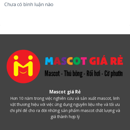
Chưa có bình luận nào
bởi các phụ kiện đi kèm như nón, túi đeo hoặc các phụ
kiện nhỏ mà thương hiệu yêu cầu. Xưởng may Mascot
Giá Rẻ đã có dịch vụ in logo của doanh nghiệp lên các
mẫu gấu bông khổng lồ nhằm tạo sự độc quyền và mới
lạ trong sản phẩm.
Mascot giá Rẻ
Hơn 10 năm trong việc nghiên cứu và sản xuất mascot, linh
vật thương hiệu với việc ứng dụng nguyên liệu nhẹ và tối ưu
chi phí để cho ra đời những sản phẩm mascot chất lượng và
giá thành hợp lý