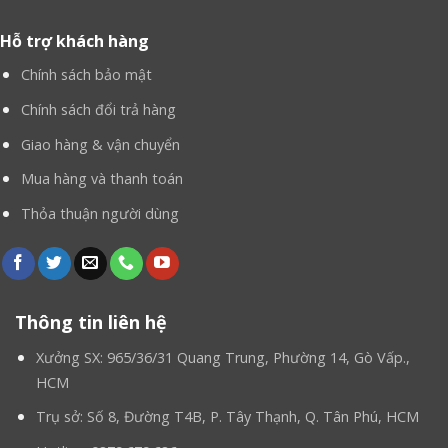
Hỗ trợ khách hàng
Chính sách bảo mật
Chính sách đổi trả hàng
Giao hàng & vận chuyển
mẫu mascot gấu bông
Công dụng của các
Mua hàng và thanh toán
khổng lồ
:
Thỏa thuận người dùng
Gấu bông khổng lồ không chỉ là cầu nối giữa người tiêu
dùng và doanh nghiệp, mà còn là sự đầu tư và tâm
huyết của thương vào các sản phẩm của mình. Tạo nên
tính đa dạng và sáng tạo, giúp kết nối mạnh mẽ và gây
Thông tin liên hệ
cho khách hàng một ấn tượng trải nghiệm tuyệt vời
Xưởng SX: 965/36/31 Quang Trung, Phường 14, Gò Vấp.,
nhất từng có. Mang tính độc quyền cho thương hiệu và
HCM
giúp khách hàng dễ dàng ghi nhớ những gì đặc trưng
Trụ sở: Số 8, Đường T4B, P. Tây Thạnh, Q. Tân Phú, HCM
và tiêu biểu nhất của doanh nghiệp