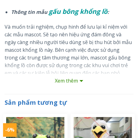
gấu bông khổng lồ
Thông tin mẫu
:
Và muốn trải nghiệm, chụp hinh để lưu lại kỉ niệm với
các mẫu mascot. Sẽ tạo nên hiệu ứng đám đông và
ngày càng nhiều người tiêu dùng sẽ bị thu hút bởi mẫu
mascot khổng lồ này. Bên cạnh việc được sử dụng
trong các trung tâm thương mại lớn, mascot gấu bông
khổng lồ còn được sử dụng trong các khu vui chơi trẻ
em và các sự kiện lễ hội liên quan đến các bạn nhỏ.
Xem thêm
Không những mang lại hiệu quả về marketing mà còn
giúp các doanh nghiệp, khu vui chơi ngày càng được
Sản phẩm tương tự
biết rộng rãi và phổ biến hơn, đem lại hiệu quả cho cả
người tiêu dùng và doanh nghiệp.
-6%