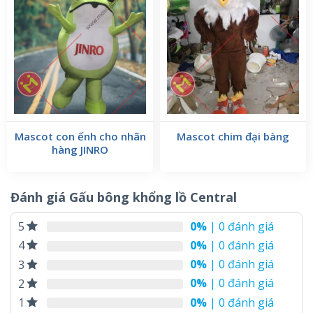
Mascot con ếnh cho nhãn
Mascot chim đại bàng
hàng JINRO
Đánh giá Gấu bông khổng lồ Central
0%
| 0 đánh giá
5
0%
| 0 đánh giá
4
0%
| 0 đánh giá
3
mascot gấu bông
Chất liệu của các mẫu
0%
| 0 đánh giá
2
khổng lồ
0%
| 0 đánh giá
:
1