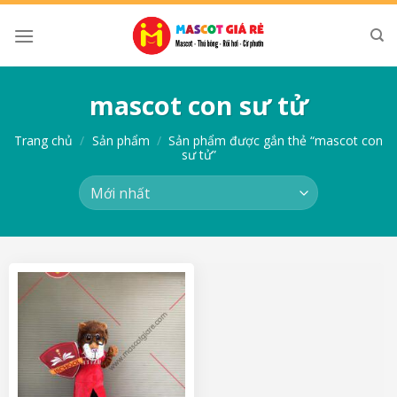
Skip
to
content
mascot con sư tử
Trang chủ
/
Sản phẩm
/
Sản phẩm được gắn thẻ “mascot con
sư tử”